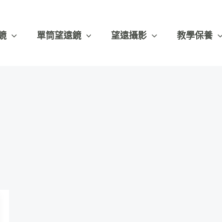
鏡
單筒望遠鏡
望遠攝影
教學保養