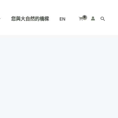
您與大自然的橋樑
EN
搜
尋