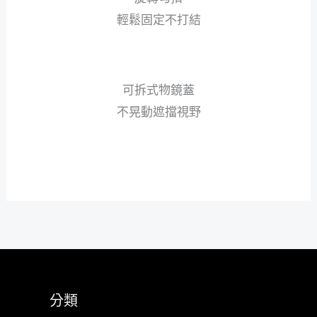
輕鬆固定不打結
可拆式物鏡蓋
不晃動遮擋視野
分類