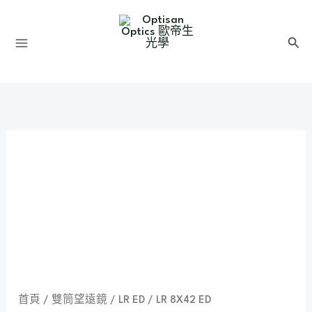
跳
至
搜
主
尋
要
內
容
首頁
/
雙筒望遠鏡
/
LR ED
/ LR 8X42 ED