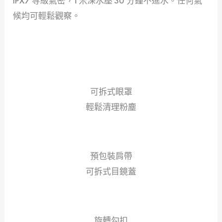
IPX7 等級氣密，1 米深水壓 30 分鐘不進水。任何氣
候均可輕鬆觀察。
可拆式眼罩
輕鬆清理粉塵
預包裝肩帶
可拆式目鏡蓋
旋轉勾扣