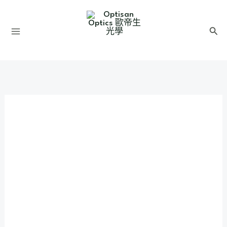
跳
至
搜
主
尋
要
內
容