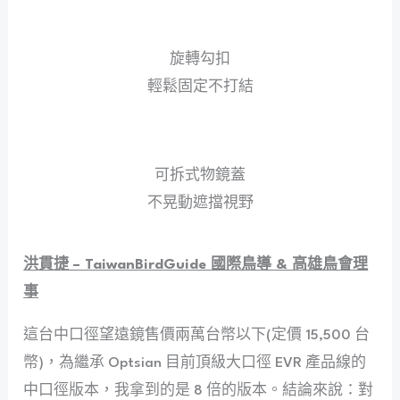
旋轉勾扣
輕鬆固定不打結
可拆式物鏡蓋
不晃動遮擋視野
洪貫捷 – TaiwanBirdGuide 國際鳥導 & 高雄鳥會理
事
這台中口徑望遠鏡售價兩萬台幣以下(定價 15,500 台
幣)，為繼承 Optsian 目前頂級大口徑 EVR 產品線的
中口徑版本，我拿到的是 8 倍的版本。結論來說：對