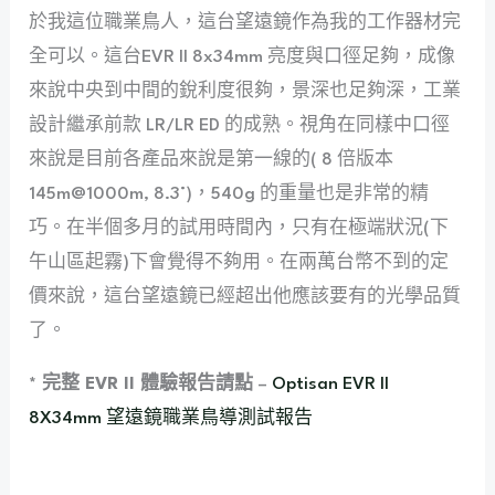
於我這位職業鳥人，這台望遠鏡作為我的工作器材完
全可以。這台EVR II 8x34mm 亮度與口徑足夠，成像
來說中央到中間的銳利度很夠，景深也足夠深，工業
設計繼承前款 LR/LR ED 的成熟。視角在同樣中口徑
來說是目前各產品來說是第一線的( 8 倍版本
145m@1000m, 8.3°)，540g 的重量也是非常的精
巧。在半個多月的試用時間內，只有在極端狀況(下
午山區起霧)下會覺得不夠用。在兩萬台幣不到的定
價來說，這台望遠鏡已經超出他應該要有的光學品質
了。
* 完整 EVR II 體驗報告請點
–
Optisan EVR II
8X34mm 望遠鏡職業鳥導測試報告