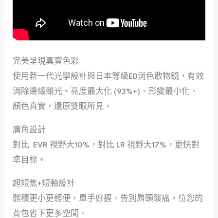
完美呈現真實色彩
使用新一代光學設計與日本等級ED消色散物鏡，有效
消除邊緣雜光。亮度最大化 (93%+)、形變最小化、
顏色真實，還原雙眼所見。
廣角設計
對比
EVR 視野大10%，對比 LR 視野大17%，更快對
準目標。
超短焦+短軸設計
體積更小更輕便，單手好握。告別肩頸酸痛，位您的
背包省下更多空間。