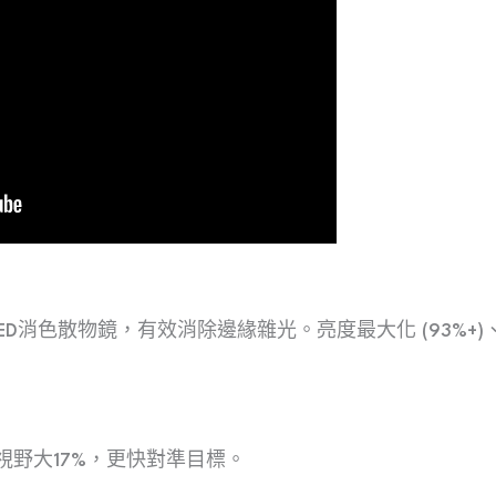
D消色散物鏡，有效消除邊緣雜光。亮度最大化 (93%+
R 視野大17%，更快對準目標。