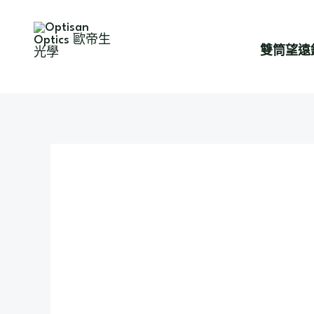
跳
至
雙筒望遠
主
要
內
容