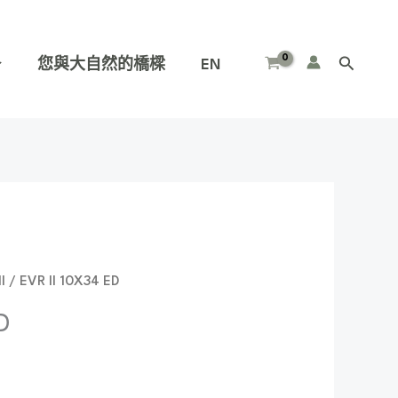
您與大自然的橋樑
EN
搜
尋
I
/ EVR II 10X34 ED
D