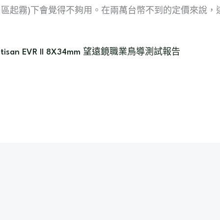
山區起霧)下會覺得不夠用。在兩萬台幣不到的定價來說，
ptisan EVR II 8X34mm 望遠鏡職業鳥導測試報告