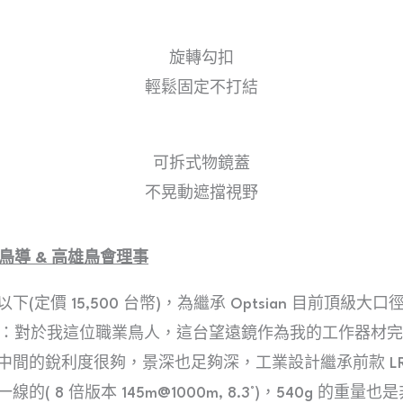
旋轉勾扣
輕鬆固定不打結
可拆式物鏡蓋
不晃動遮擋視野
 國際鳥導 & 高雄鳥會理事
定價 15,500 台幣)，為繼承 Optsian 目前頂級大口
：對於我這位職業鳥人，這台望遠鏡作為我的工作器材完全可以。
間的銳利度很夠，景深也足夠深，工業設計繼承前款 LR/L
 8 倍版本 145m@1000m, 8.3°)，540g 的