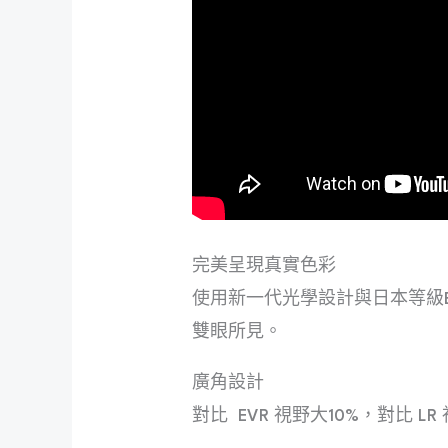
完美呈現真實色彩
使用新一代光學設計與日本等級E
雙眼所見。
廣角設計
對比
EVR 視野大10%，對比 L