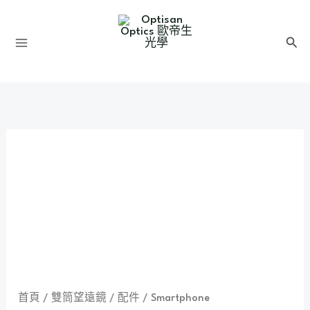
跳
至
搜
主
尋
要
內
容
首頁
/
雙筒望遠鏡
/
配件
/
Smartphone