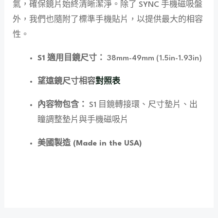
氣，確保鏡片始終清晰潔淨。除了 SYNC 手機磁吸盤
外，我們也隨附了標準手機貼片，以提供最大的相容
性。
S1 適用目鏡尺寸：
38mm-49mm (1.5in-1.93in)
望遠鏡尺寸相容
對照表
內容物包含：
S1 目鏡轉接環、尺寸墊片、出
瞳調整墊片與手機磁吸片
美國製造 (Made in the USA)