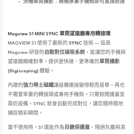
流暢單筒攝影：無需厚重手機殼即可直接對接
Magview S1 MINI SYNC 單筒望遠鏡專用轉接環
MAGVIEW S1 使用了最新的
SYNC
技術 — 這是
Magview 研發的
自動對位磁吸系統
，能讓您的手機與
望遠鏡精確對準，提供更快速、更準確的
單筒攝影
(Digiscoping)
體驗。
內建的
強力稀土磁鐵
讓設備連接變得輕而易舉，再也
不需要笨重的轉接頭或專用手機殼。只需掀開護蓋並
靠近設備，SYNC 就會自動完成對位，讓您隨時隨地
捕捉精彩瞬間。
當不使用時，S1 還能作為
目鏡保護蓋
，隔絕灰塵與濕