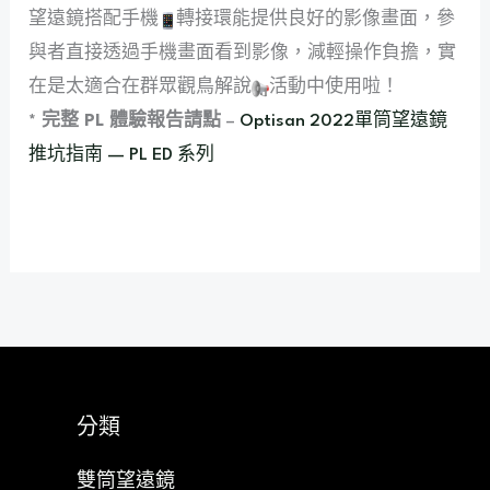
望遠鏡搭配手機
轉接環能提供良好的影像畫面，參
與者直接透過手機畫面看到影像，減輕操作負擔，實
在是太適合在群眾觀鳥解說
活動中使用啦！
* 完整 PL 體驗報告請點
–
Optisan 2022單筒望遠鏡
推坑指南 — PL ED 系列
分類
雙筒望遠鏡