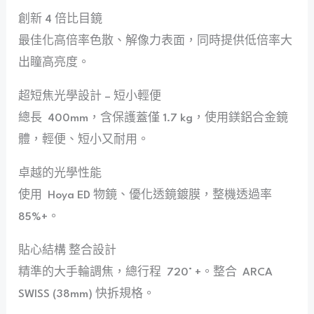
創新 4 倍比目鏡
最佳化高倍率色散、解像力表面，同時提供低倍率大
出瞳高亮度。
超短焦光學設計 – 短小輕便
總長
400mm，含保護蓋僅 1.7 kg，
使用鎂鋁合金鏡
體，輕便、短小又耐用。
卓越的光學性能
使用
Hoya ED 物鏡、優化透鏡鍍膜，
整機透過率
85%+
。
貼心結構 整合設計
精準的大手輪調焦，總行程
720° +。整合
ARCA
SWISS (38mm) 快拆規格。