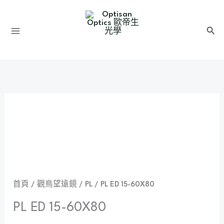
跳
至
搜
主
尋
要
內
容
首頁
/
觀鳥望遠鏡
/
PL
/ PL ED 15-60X80
PL ED 15-60X80