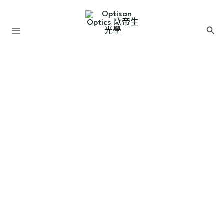
跳
至
搜
主
尋
要
內
容