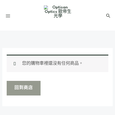
跳
至
搜
主
尋
要
內
容
您的購物車裡還沒有任何商品。
回到商店