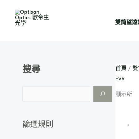
跳
S
至
e
雙筒望遠
主
a
要
r
內
c
容
h
搜尋
首頁
/
雙
EVR
顯示所有 
篩選規則