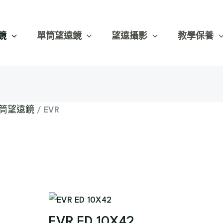
依
最
鏡
單筒望遠鏡
望遠攝影
教學保養
新
項
目
排
序
筒望遠鏡
/ EVR
2 筆結果
EVR ED 10X42