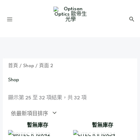
依
跳
S
最
新
至
e
項
搜
目
主
a
尋
排
要
序
r
內
c
容
h
首頁
/
Shop
/ 頁面 2
Shop
顯示第 25 至 32 項結果，共 32 項
暫無庫存
暫無庫存