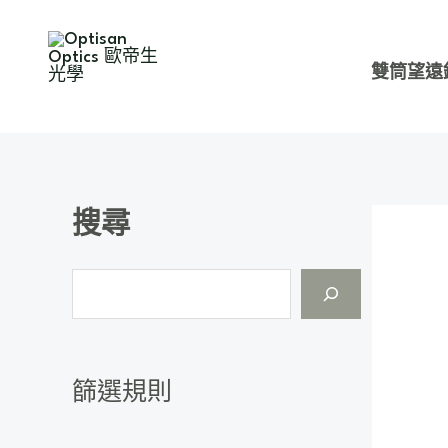
跳
S
至
e
雙筒望遠
主
a
要
r
內
c
容
h
搜尋
篩選規則