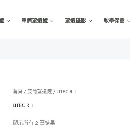
依
最
新
項
鏡
單筒望遠鏡
望遠攝影
教學保養
目
排
序
首頁
/
雙筒望遠鏡
/ LITEC R II
LITEC R II
顯示所有 2 筆結果