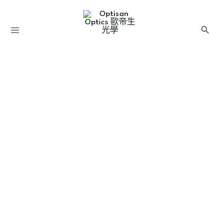
跳
至
搜
主
尋
要
內
容